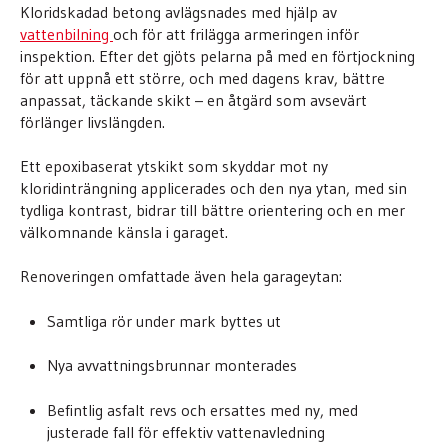
Kloridskadad betong avlägsnades med hjälp av
vattenbilning
och för att frilägga armeringen inför
inspektion. Efter det gjöts pelarna på med en förtjockning
för att uppnå ett större, och med dagens krav, bättre
anpassat, täckande skikt – en åtgärd som avsevärt
förlänger livslängden.
Ett epoxibaserat ytskikt som skyddar mot ny
kloridinträngning applicerades och den nya ytan, med sin
tydliga kontrast, bidrar till bättre orientering och en mer
välkomnande känsla i garaget.
Renoveringen omfattade även hela garageytan:
Samtliga rör under mark byttes ut
Nya avvattningsbrunnar monterades
Befintlig asfalt revs och ersattes med ny, med
justerade fall för effektiv vattenavledning