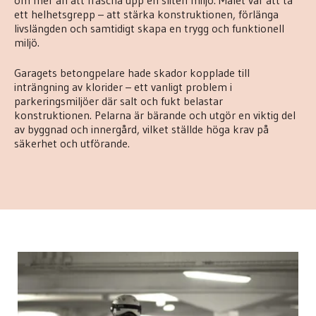
om mer än att fräscha upp en sliten miljö. Målet var att ta
ett helhetsgrepp – att stärka konstruktionen, förlänga
livslängden och samtidigt skapa en trygg och funktionell
miljö.
Garagets betongpelare hade skador kopplade till
inträngning av klorider – ett vanligt problem i
parkeringsmiljöer där salt och fukt belastar
konstruktionen. Pelarna är bärande och utgör en viktig del
av byggnad och innergård, vilket ställde höga krav på
säkerhet och utförande.