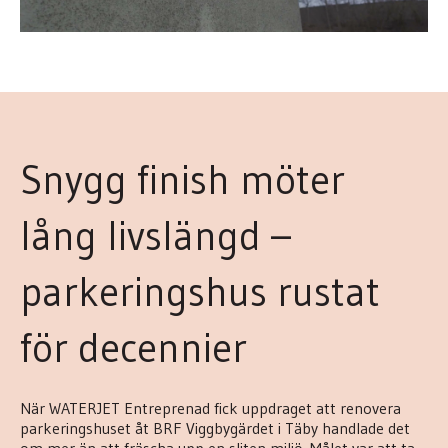
Snygg finish möter
lång livslängd –
parkeringshus rustat
för decennier
När WATERJET Entreprenad fick uppdraget att renovera
parkeringshuset åt BRF Viggbygärdet i Täby handlade det